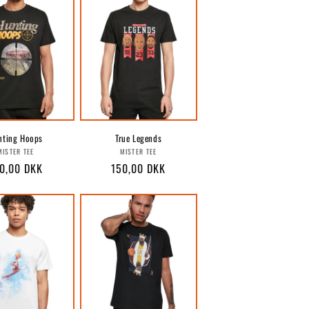
nting Hoops
True Legends
Forhandler:
Forhandler:
MISTER TEE
MISTER TEE
rmalpris
0,00 DKK
Normalpris
150,00 DKK