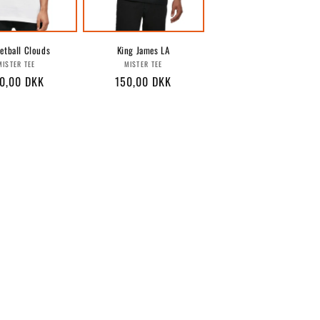
etball Clouds
King James LA
Forhandler:
Forhandler:
MISTER TEE
MISTER TEE
rmalpris
0,00 DKK
Normalpris
150,00 DKK