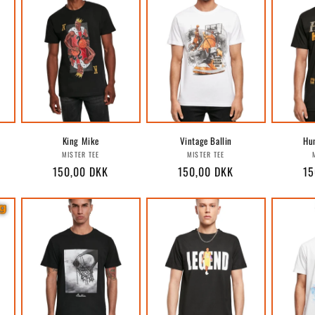
King Mike
Vintage Ballin
Hu
r:
Forhandler:
Forhandler:
MISTER TEE
MISTER TEE
Normalpris
150,00 DKK
Normalpris
150,00 DKK
No
15