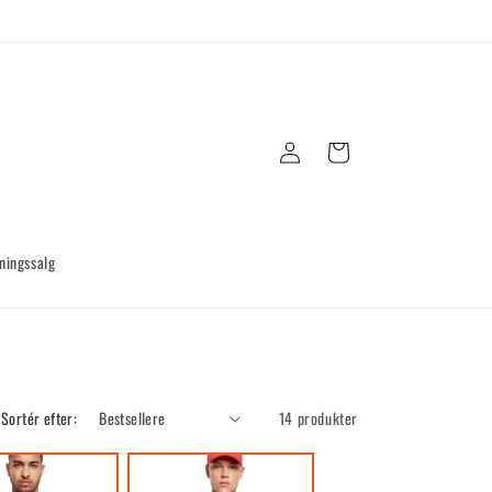
Log
Indkøbskurv
ind
ningssalg
Sortér efter:
14 produkter