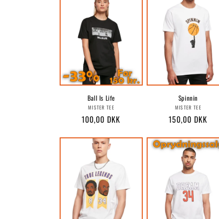
Ball Is Life
Spinnin
Forhandler:
Forhandle
MISTER TEE
MISTER TEE
Normalpris
100,00 DKK
Normalpris
150,00 DKK