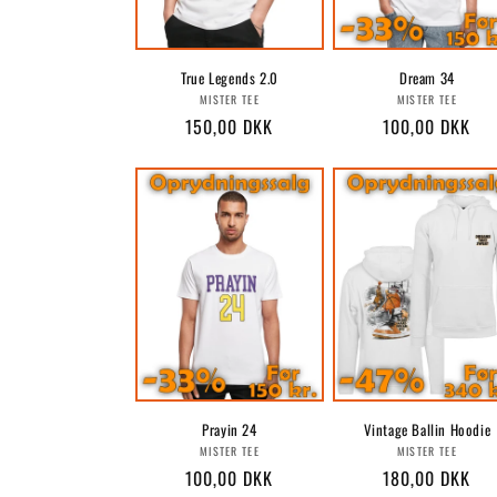
True Legends 2.0
Dream 34
Forhandler:
Forhandle
MISTER TEE
MISTER TEE
Normalpris
150,00 DKK
Normalpris
100,00 DKK
Prayin 24
Vintage Ballin Hoodie
Forhandler:
Forhandle
MISTER TEE
MISTER TEE
Normalpris
100,00 DKK
Normalpris
180,00 DKK