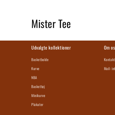
K
Mister Tee
o
l
Udvalgte kollektioner
Om o
l
Basketbolde
Kontakt
Kurve
Mail: i
e
NBA
k
Baskettøj
Minikurve
t
Plakater