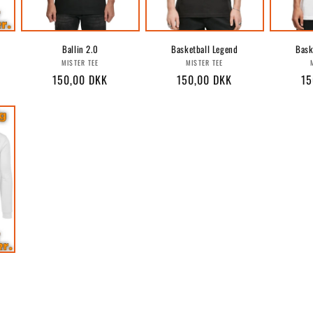
Ballin 2.0
Basketball Legend
Bask
r:
Forhandler:
Forhandler:
MISTER TEE
MISTER TEE
Normalpris
150,00 DKK
Normalpris
150,00 DKK
No
15
r: