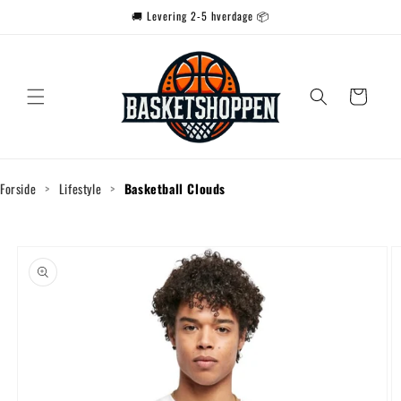
Gå til
🚚 Levering 2-5 hverdage 📦
indhold
Indkøbskurv
Forside
>
Lifestyle
>
Basketball Clouds
Gå til
produktoplysninger