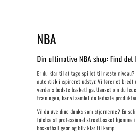
K
NBA
o
Din ultimative NBA shop: Find det
l
Er du klar til at tage spillet til næste niveau
l
autentisk inspireret udstyr. Vi fører et bredt
verdens bedste basketliga. Uanset om du leder
e
træningen, har vi samlet de fedeste produkter
Vil du øve dine dunks som stjernerne? En solid
k
følelse af professionel streetbasket hjemme i
t
basketball gear og bliv klar til kamp!