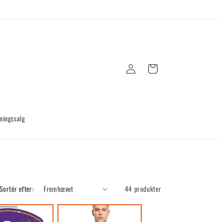
Log
Indkøbskurv
ind
ningssalg
Sortér efter:
44 produkter