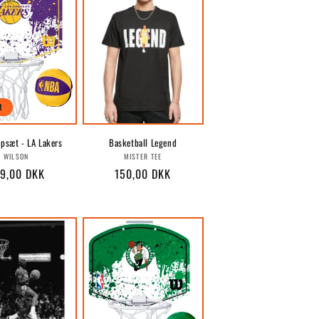
t
psæt - LA Lakers
Basketball Legend
Forhandler:
Forhandler:
WILSON
MISTER TEE
rmalpris
9,00 DKK
Normalpris
150,00 DKK