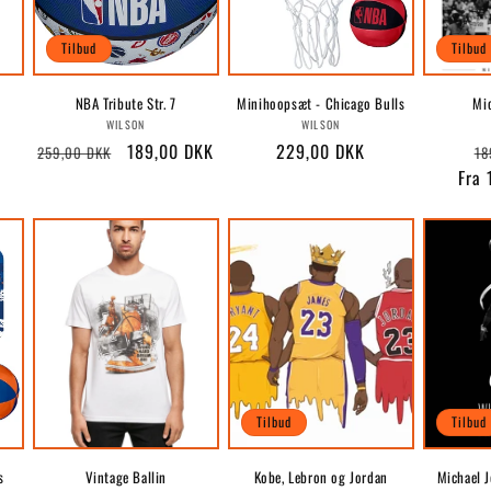
Tilbud
Tilbud
NBA Tribute Str. 7
Minihoopsæt - Chicago Bulls
Mi
r:
Forhandler:
Forhandler:
WILSON
WILSON
Normalpris
Udsalgspris
189,00 DKK
Normalpris
229,00 DKK
No
259,00 DKK
18
Fra
Tilbud
Tilbud
s
Vintage Ballin
Kobe, Lebron og Jordan
Michael 