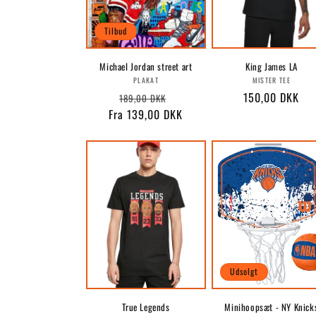
Tilbud
Michael Jordan street art
King James LA
Forhandler:
Forhandle
PLAKAT
MISTER TEE
Normalpris
Udsalgspris
Normalpris
150,00 DKK
189,00 DKK
Fra 139,00 DKK
Udsolgt
True Legends
Minihoopsæt - NY Knick