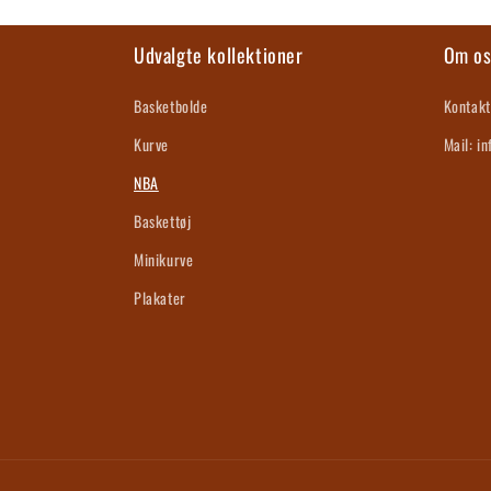
i
Udvalgte kollektioner
Om o
o
Basketbolde
Kontakt
n
Kurve
Mail: i
NBA
:
Baskettøj
Minikurve
Plakater