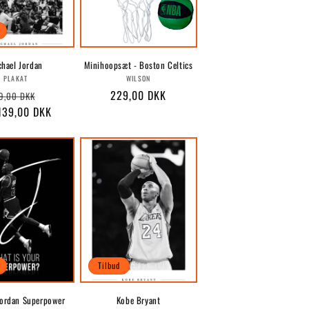
chael Jordan
Minihoopsæt - Boston Celtics
Forhandler:
Forhandler:
PLAKAT
WILSON
rmalpris
Udsalgspris
Normalpris
229,00 DKK
9,00 DKK
 139,00 DKK
Tilbud
Jordan Superpower
Kobe Bryant