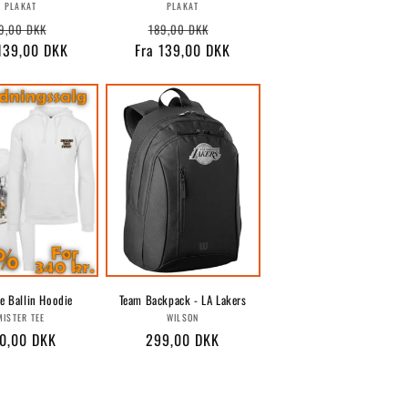
Forhandler:
Forhandler:
PLAKAT
PLAKAT
rmalpris
Udsalgspris
Normalpris
Udsalgspris
9,00 DKK
189,00 DKK
 139,00 DKK
Fra 139,00 DKK
e Ballin Hoodie
Team Backpack - LA Lakers
Forhandler:
Forhandler:
MISTER TEE
WILSON
rmalpris
0,00 DKK
Normalpris
299,00 DKK