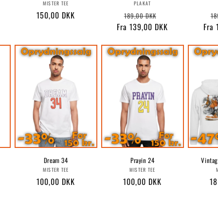
r:
Forhandler:
Forhandler:
MISTER TEE
PLAKAT
Normalpris
150,00 DKK
Normalpris
Udsalgspris
No
189,00 DKK
18
Fra 139,00 DKK
Fra
Dream 34
Prayin 24
Vintag
r:
Forhandler:
Forhandler:
MISTER TEE
MISTER TEE
Normalpris
100,00 DKK
Normalpris
100,00 DKK
No
18