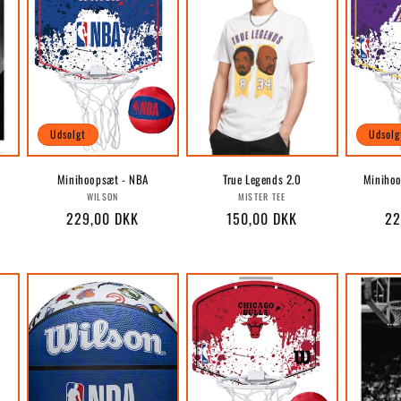
Udsolgt
Udsolg
Minihoopsæt - NBA
True Legends 2.0
Minihoo
r:
Forhandler:
Forhandler:
WILSON
MISTER TEE
algspris
Normalpris
229,00 DKK
Normalpris
150,00 DKK
No
22