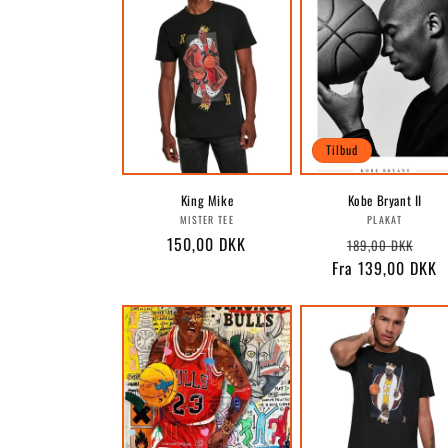
Tilbud
King Mike
Kobe Bryant II
Forhandler:
Forhandle
MISTER TEE
PLAKAT
Normalpris
150,00 DKK
Normalpris
Uds
189,00 DKK
Fra 139,00 DKK