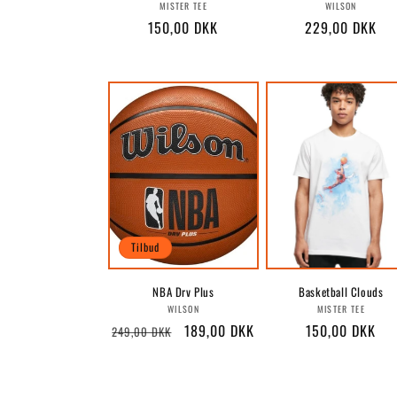
Forhandler:
Forhandle
MISTER TEE
WILSON
Normalpris
150,00 DKK
Normalpris
229,00 DKK
Tilbud
NBA Drv Plus
Basketball Clouds
Forhandler:
Forhandle
WILSON
MISTER TEE
Normalpris
Udsalgspris
189,00 DKK
Normalpris
150,00 DKK
249,00 DKK