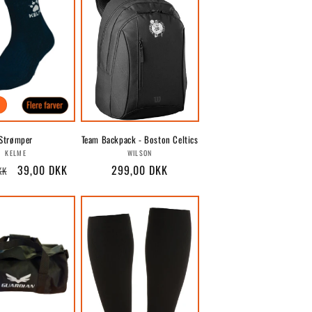
Strømper
Team Backpack - Boston Celtics
Forhandler:
Forhandler:
KELME
WILSON
pris
Udsalgspris
39,00 DKK
Normalpris
299,00 DKK
KK