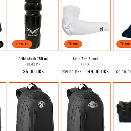
Udsolgt
Tilbud
Tilbud
Drikkedunk 750 ml.
Artio Arm Sleeve
r:
Forhandler:
Forhandler:
GUARDIAN
ERREA
Normalpris
35,00 DKK
Normalpris
Udsalgspris
149,00 DKK
Normal
239,00 DKK
69,00 D