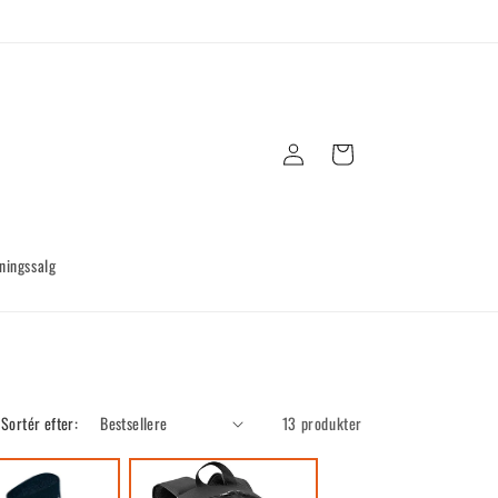
Log
Indkøbskurv
ind
ningssalg
Sortér efter:
13 produkter