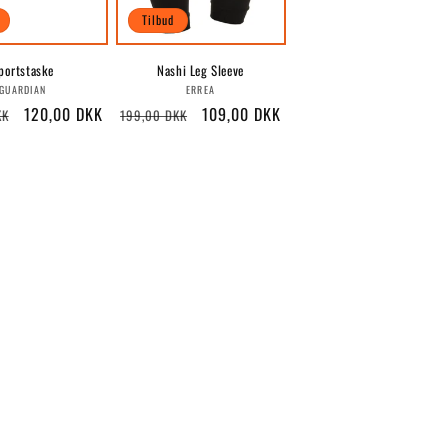
Tilbud
portstaske
Nashi Leg Sleeve
Forhandler:
Forhandler:
GUARDIAN
ERREA
ris
Udsalgspris
120,00 DKK
Normalpris
Udsalgspris
109,00 DKK
KK
199,00 DKK