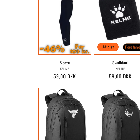
Udsolgt
Sleeve
Svedbånd
Forhandler:
Forhandle
KELME
KELME
Normalpris
59,00 DKK
Normalpris
59,00 DKK