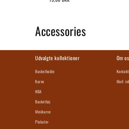
K
Accessories
o
l
Udvalgte kollektioner
Om o
l
Basketbolde
Kontakt
Kurve
Mail: i
e
NBA
k
Baskettøj
Minikurve
t
Plakater