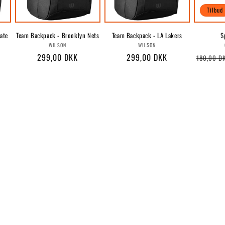
Tilbud
ate
Team Backpack - Brooklyn Nets
Team Backpack - LA Lakers
S
Forhandler:
Forhandler:
WILSON
WILSON
r:
Normalpris
299,00 DKK
Normalpris
299,00 DKK
Normalp
180,00 D