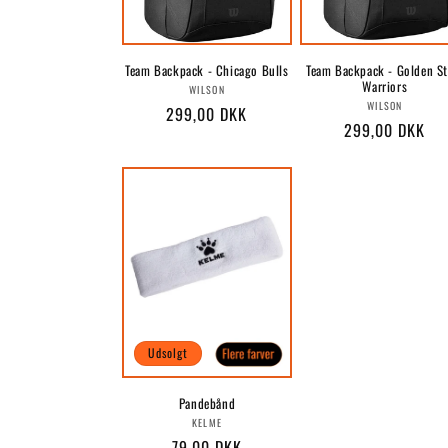
Team Backpack - Chicago Bulls
Team Backpack - Golden St
Warriors
Forhandler:
WILSON
Forhandle
WILSON
Normalpris
299,00 DKK
Normalpris
299,00 DKK
Udsolgt
Pandebånd
Forhandler:
KELME
Normalpris
79,00 DKK