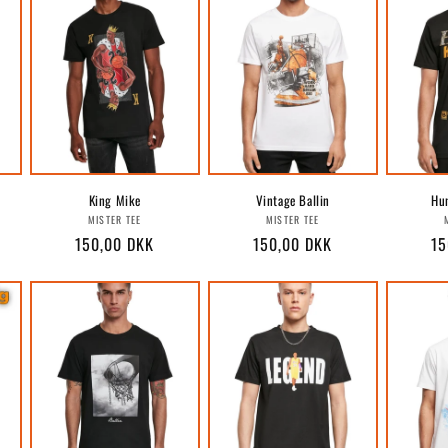
King Mike
Vintage Ballin
Hu
r:
Forhandler:
Forhandler:
MISTER TEE
MISTER TEE
Normalpris
150,00 DKK
Normalpris
150,00 DKK
No
15