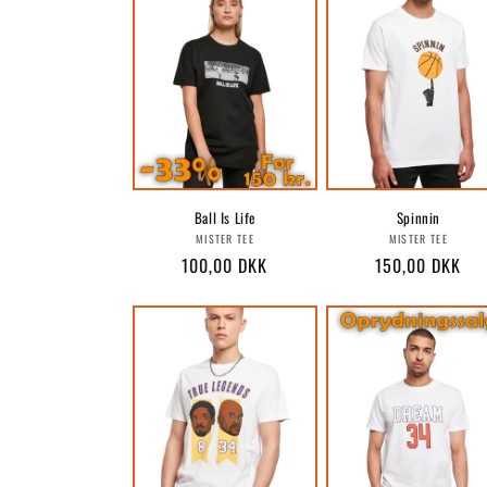
Ball Is Life
Spinnin
Forhandler:
Forhandle
MISTER TEE
MISTER TEE
Normalpris
100,00 DKK
Normalpris
150,00 DKK