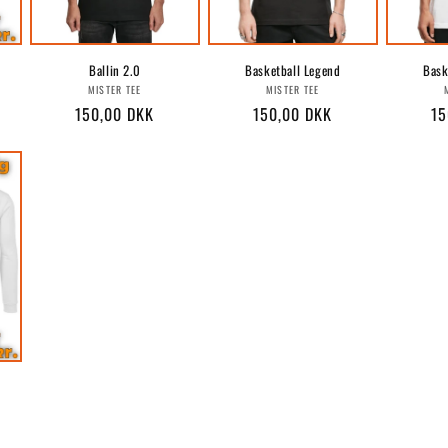
Ballin 2.0
Basketball Legend
Bask
r:
Forhandler:
Forhandler:
MISTER TEE
MISTER TEE
Normalpris
150,00 DKK
Normalpris
150,00 DKK
No
15
r: