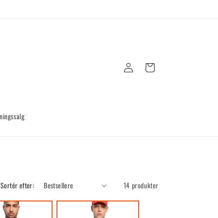
Log
Indkøbskurv
ind
ningssalg
Sortér efter:
14 produkter