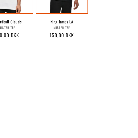
etball Clouds
King James LA
Forhandler:
Forhandler:
MISTER TEE
MISTER TEE
rmalpris
0,00 DKK
Normalpris
150,00 DKK