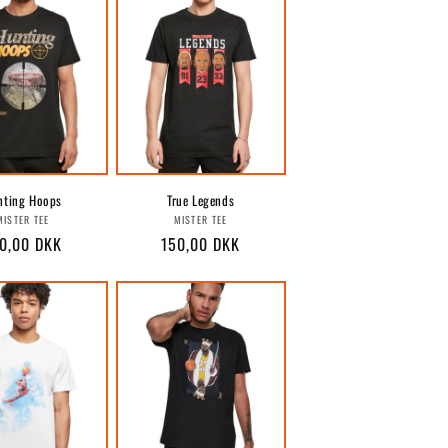
nting Hoops
True Legends
Forhandler:
Forhandler:
MISTER TEE
MISTER TEE
rmalpris
0,00 DKK
Normalpris
150,00 DKK