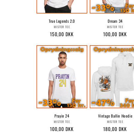
True Legends 2.0
Dream 34
Forhandler:
Forhandle
MISTER TEE
MISTER TEE
Normalpris
150,00 DKK
Normalpris
100,00 DKK
Prayin 24
Vintage Ballin Hoodie
Forhandler:
Forhandle
MISTER TEE
MISTER TEE
Normalpris
100,00 DKK
Normalpris
180,00 DKK