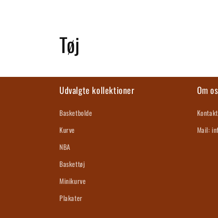
K
Tøj
o
l
Udvalgte kollektioner
Om o
l
Basketbolde
Kontakt
Kurve
Mail: i
e
NBA
k
Baskettøj
Minikurve
t
Plakater