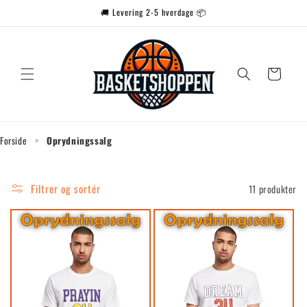
Gå til
🚚 Levering 2-5 hverdage 📦
indhold
Indkøbskurv
Forside
>
Oprydningssalg
Filtrer og sortér
11 produkter