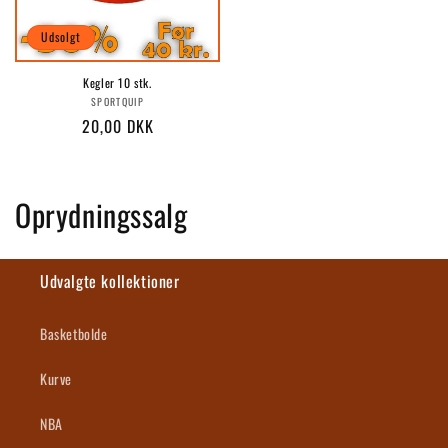
Udsolgt
Kegler 10 stk.
Forhandler:
SPORTQUIP
Normalpris
20,00 DKK
K
Oprydningssalg
o
l
Udvalgte kollektioner
l
Basketbolde
e
Kurve
k
NBA
t