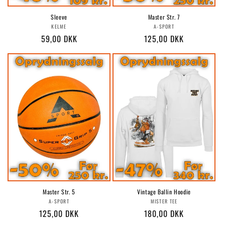
Sleeve
Master Str. 7
Forhandler:
Forhandler:
KELME
A-SPORT
Normalpris
59,00 DKK
Normalpris
125,00 DKK
Master Str. 5
Vintage Ballin Hoodie
Forhandler:
Forhandler:
A-SPORT
MISTER TEE
Normalpris
125,00 DKK
Normalpris
180,00 DKK