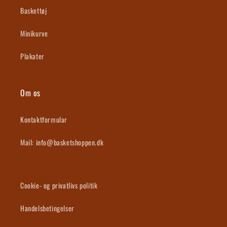
Baskettøj
i
o
Minikurve
n
Plakater
:
Om os
Kontaktformular
Mail: info@basketshoppen.dk
Cookie- og privatlivs politik
Handelsbetingelser