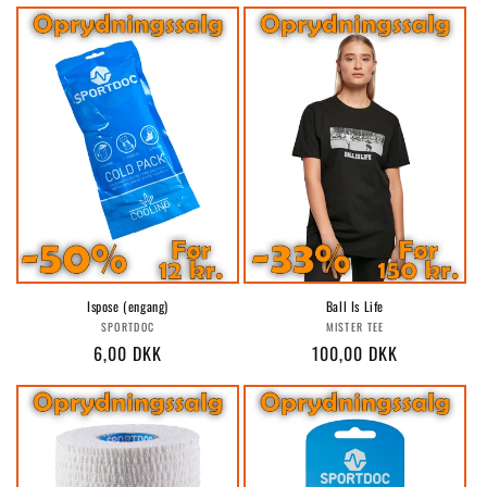
Ispose (engang)
Ball Is Life
Forhandler:
Forhandler:
SPORTDOC
MISTER TEE
Normalpris
6,00 DKK
Normalpris
100,00 DKK