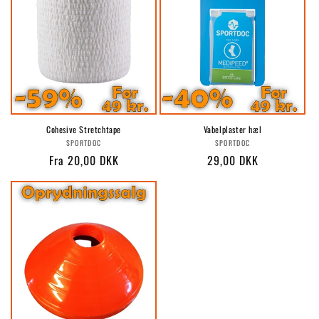
Cohesive Stretchtape
Vabelplaster hæl
Forhandler:
Forhandler:
SPORTDOC
SPORTDOC
Normalpris
Fra 20,00 DKK
Normalpris
29,00 DKK