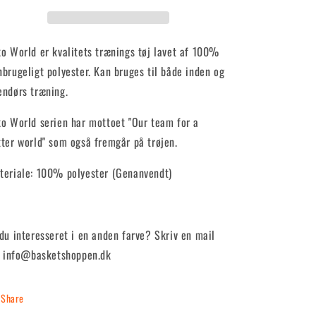
ko World er kvalitets trænings tøj lavet af 100%
nbrugeligt polyester. Kan bruges til både inden og
endørs træning.
ko World serien har mottoet "Our team for a
tter world" som også fremgår på trøjen.
teriale: 100% polyester (Genanvendt)
 du interesseret i en anden farve? Skriv en mail
l: info@basketshoppen.dk
Share