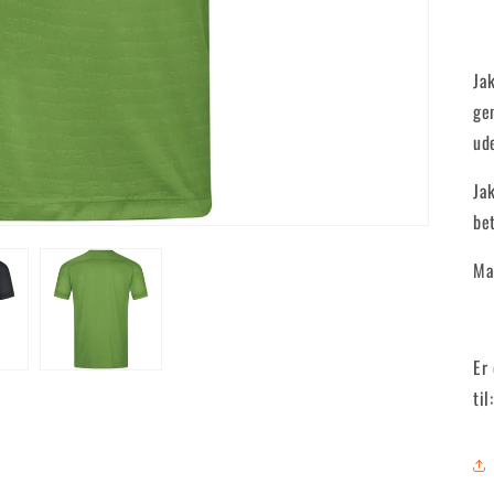
Ja
ge
ud
Ja
be
Ma
Er
ti