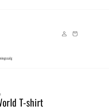
Log
Indkøbskurv
ind
ningssalg
O
orld T-shirt