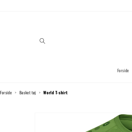
Gå til
indhold
Forside
Forside
>
Basket tøj
>
World T-shirt
Gå til
produktoplysninger