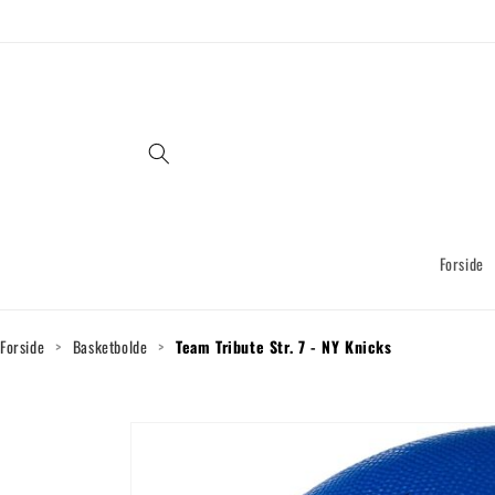
Gå til
indhold
Forside
Forside
>
Basketbolde
>
Team Tribute Str. 7 - NY Knicks
Gå til
produktoplysninger