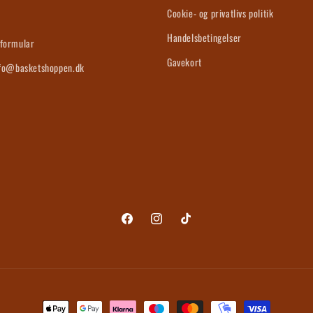
s
Cookie- og privatlivs politik
Handelsbetingelser
formular
Gavekort
nfo@basketshoppen.dk
Facebook
Instagram
TikTok
Betalingsmetoder