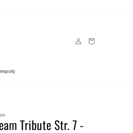
Log
Indkøbskurv
ind
ningssalg
SON
eam Tribute Str. 7 -