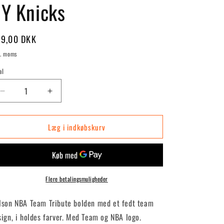
Y Knicks
rmalpris
9,00 DKK
l. moms
al
Reducer
Øg
antallet
antallet
for
for
Læg i indkøbskurv
Team
Team
Tribute
Tribute
Str.
Str.
7
7
-
-
NY
NY
Flere betalingsmuligheder
Knicks
Knicks
lson NBA Team Tribute bolden med et fedt team
sign, i holdes farver. Med Team og NBA logo.