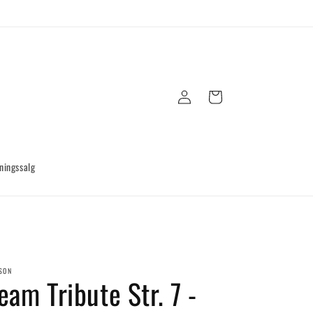
Log
Indkøbskurv
ind
ningssalg
SON
eam Tribute Str. 7 -