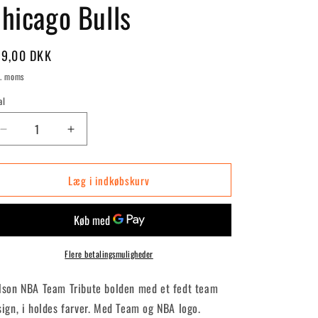
hicago Bulls
rmalpris
9,00 DKK
l. moms
al
Reducer
Øg
antallet
antallet
for
for
Læg i indkøbskurv
Team
Team
Tribute
Tribute
Str.
Str.
7
7
-
-
Chicago
Chicago
Flere betalingsmuligheder
Bulls
Bulls
lson NBA Team Tribute bolden med et fedt team
sign, i holdes farver. Med Team og NBA logo.