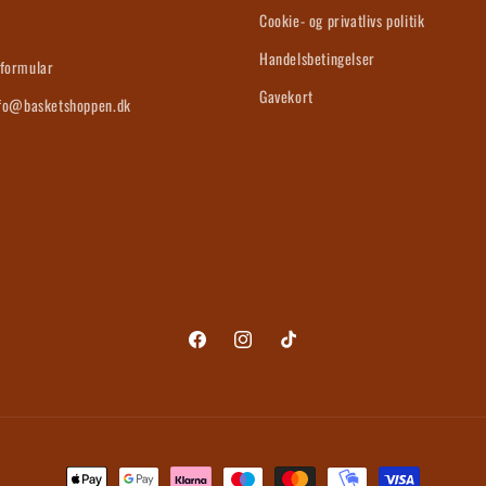
s
Cookie- og privatlivs politik
Handelsbetingelser
formular
Gavekort
nfo@basketshoppen.dk
Facebook
Instagram
TikTok
Betalingsmetoder