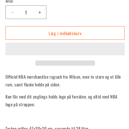
Antal
Reducer
Øg
antallet
antallet
for
for
Læg i indkøbskurv
Team
Team
Backpack
Backpack
-
-
Brooklyn
Brooklyn
Nets
Nets
Officiel NBA merchandise rygsæk fra Wilson, men to store og et lille
rum, samt flaske holde på siden.
Kan fås med dit ynglings holds logo på forsiden, og altid med NBA
logo på stroppen.
Tasken måler: 47x30x30 cm. svarende til 28 liter