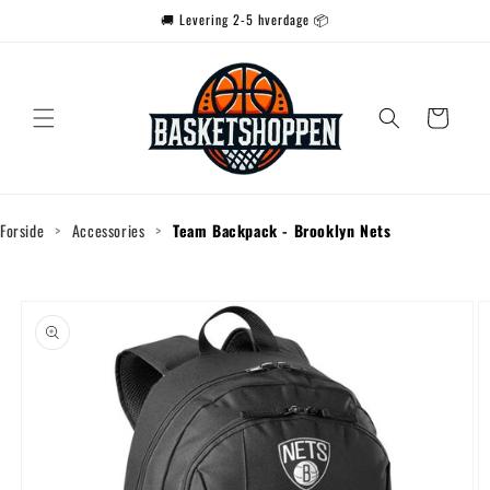
Gå til
🚚 Levering 2-5 hverdage 📦
indhold
Indkøbskurv
Forside
>
Accessories
>
Team Backpack - Brooklyn Nets
Gå til
produktoplysninger