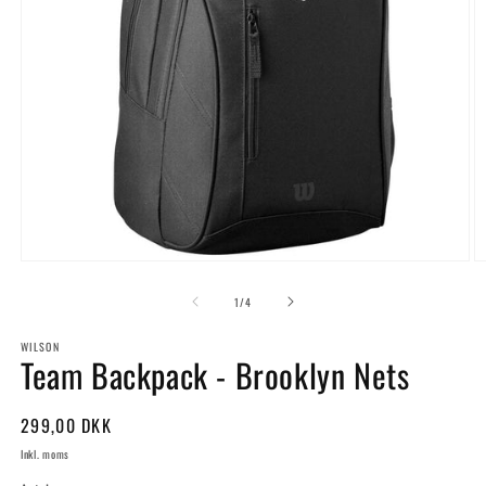
Åbn
Å
mediet
m
1
2
af
1
/
4
i
i
modus
m
WILSON
Team Backpack - Brooklyn Nets
Normalpris
299,00 DKK
Inkl. moms