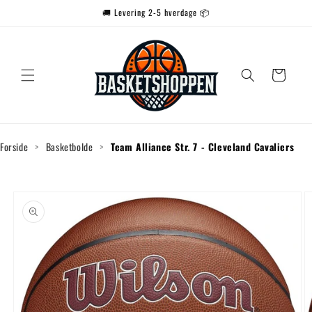
Gå til
🚚 Levering 2-5 hverdage 📦
indhold
Indkøbskurv
Forside
>
Basketbolde
>
Team Alliance Str. 7 - Cleveland Cavaliers
Gå til
produktoplysninger