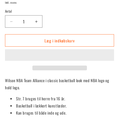
Inkl. moms
Antal
Reducer
Øg
antallet
antallet
for
for
Læg i indkøbskurv
Team
Team
Alliance
Alliance
Str.
Str.
7
7
-
-
Cleveland
Cleveland
Cavaliers
Cavaliers
Wilson NBA Team Alliance i classic basketball look med NBA logo og
hold logo.
Str. 7 bruges til herre fra 16 år.
Basketball i lækkert kunstlæder.
Kan bruges til både inde og ude.