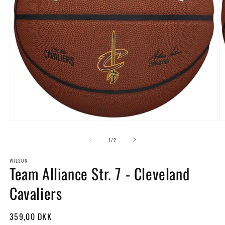
Åbn
Å
mediet
m
1
2
af
1
/
2
i
i
modus
m
WILSON
Team Alliance Str. 7 - Cleveland
Cavaliers
Normalpris
359,00 DKK