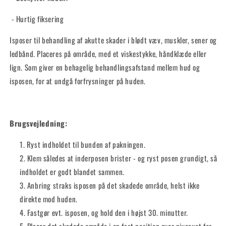
- Hurtig fiksering
Isposer til behandling af akutte skader i blødt væv, muskler, sener og
ledbånd. Placeres på område, med et viskestykke, håndklæde eller
lign. Som giver en behagelig behandlingsafstand mellem hud og
isposen, for at undgå forfrysninger på huden.
Brugsvejledning:
Ryst indholdet til bunden af pakningen.
Klem således at inderposen brister - og ryst posen grundigt, så
indholdet er godt blandet sammen.
Anbring straks isposen på det skadede område, helst ikke
direkte mod huden.
Fastgør evt. isposen, og hold den i højst 30. minutter.
Placer det skadede område i en fast position over niveauet for