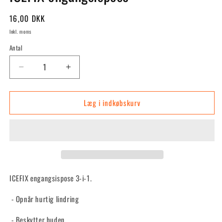
Normalpris
16,00 DKK
Inkl. moms
Antal
Reducer
Øg
antallet
antallet
for
for
Læg i indkøbskurv
ICEFIX
ICEFIX
engangsispose
engangsispose
ICEFIX engangsispose 3-i-1.
- Opnår hurtig lindring
- Beskytter huden.