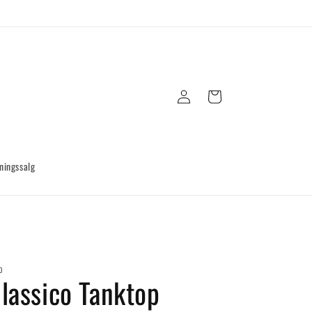
Log
Indkøbskurv
ind
ningssalg
O
lassico Tanktop