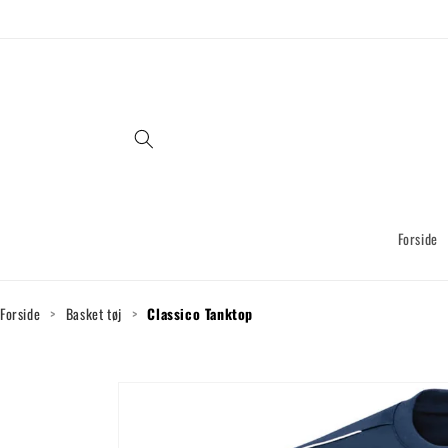
Gå til
indhold
Forside
Forside
>
Basket tøj
>
Classico Tanktop
Gå til
produktoplysninger