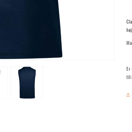
Cl
høj
Ma
Er
ti