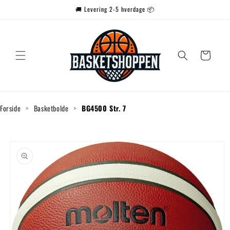
Gå til
🚚 Levering 2-5 hverdage 📦
indhold
Indkøbskurv
Forside
>
Basketbolde
>
BG4500 Str. 7
Gå til
produktoplysninger