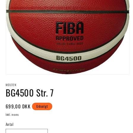
Åbn
mediet
MOLTEN
1
BG4500 Str. 7
i
modus
Normalpris
699,00 DKK
Udsolgt
Inkl. moms
Antal