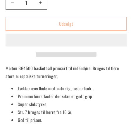
Reducer
Øg
antallet
antallet
for
for
Udsolgt
BG4500
BG4500
Str.
Str.
7
7
Molten BG4500
basketball primært til indendørs. Bruges til flere
store europæiske turneringer.
Lækker overflade med naturligt læder look.
Premium kunstlæder der sikre et godt grip
Super slidstyrke
Str. 7 bruges til herre fra 16 år.
God til prisen.