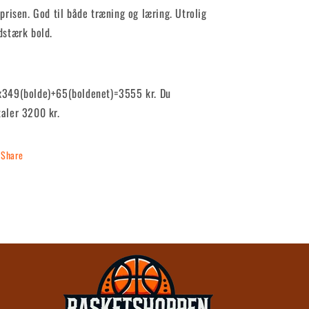
 prisen. God til både træning og læring. Utrolig
dstærk bold.
x349(bolde)+65(boldenet)=3555 kr. Du
taler 3200 kr.
Share