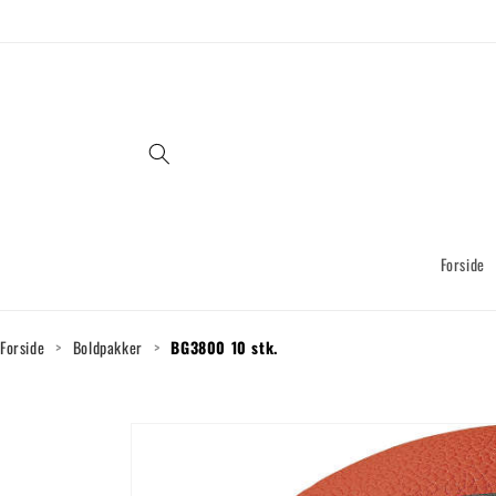
Gå til
indhold
Forside
Forside
>
Boldpakker
>
BG3800 10 stk.
Gå til
produktoplysninger