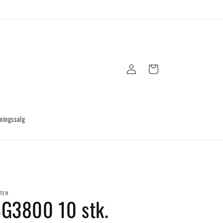
Log
Indkøbskurv
ind
ningssalg
TEN
G3800 10 stk.