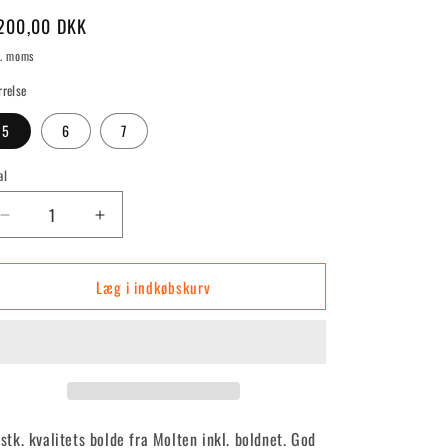
rmalpris
200,00 DKK
l. moms
rrelse
5
6
7
al
Reducer
Øg
antallet
antallet
for
for
Læg i indkøbskurv
BG3800
BG3800
10
10
stk.
stk.
stk. kvalitets bolde fra Molten inkl. boldnet. God