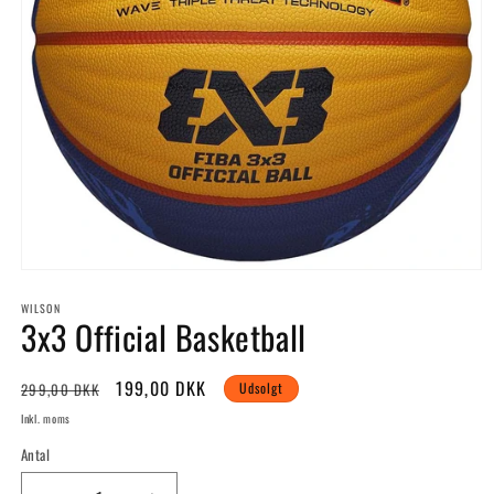
Åbn
mediet
WILSON
1
3x3 Official Basketball
i
modus
Normalpris
Udsalgspris
199,00 DKK
299,00 DKK
Udsolgt
Inkl. moms
Antal