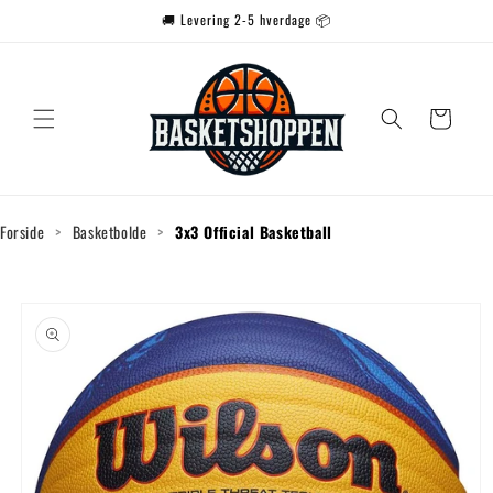
Gå til
🚚 Levering 2-5 hverdage 📦
indhold
Indkøbskurv
Forside
>
Basketbolde
>
3x3 Official Basketball
Gå til
produktoplysninger