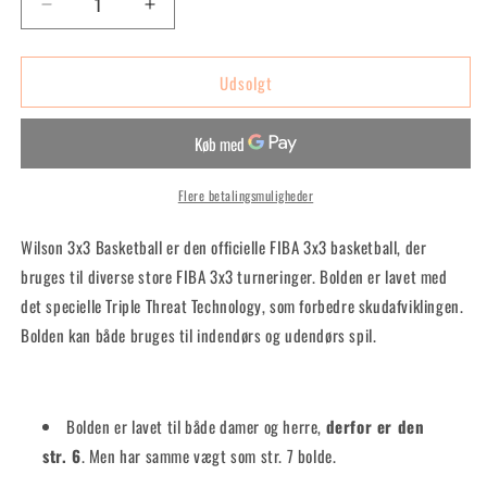
Reducer
Øg
antallet
antallet
for
for
Udsolgt
3x3
3x3
Official
Official
Basketball
Basketball
Flere betalingsmuligheder
Wilson 3x3 Basketball er den officielle FIBA 3x3 basketball, der
bruges til diverse store FIBA 3x3 turneringer. Bolden er lavet med
det specielle Triple Threat Technology, som forbedre skudafviklingen.
Bolden kan både bruges til indendørs og udendørs spil.
Bolden er lavet til både damer og herre,
derfor er den
str. 6
. Men har samme vægt som str. 7 bolde.