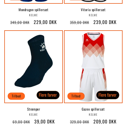
Mondragon spillersæt
Vitoria spillersæt
Forhandler:
Forhandler:
KELME
KELME
Normalpris
Udsalgspris
229,00 DKK
Normalpris
Udsalgspris
239,00 DKK
349,00 DKK
359,00 DKK
Tilbud
Tilbud
Strømper
Gazeo spillersæt
Forhandler:
Forhandler:
KELME
KELME
Normalpris
Udsalgspris
39,00 DKK
Normalpris
Udsalgspris
209,00 DKK
69,00 DKK
329,00 DKK