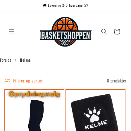
Gå til
🚚 Levering 2-5 hverdage 📦
indhold
Indkøbskurv
Forside
>
Kelme
Filtrer og sortér
8 produkter