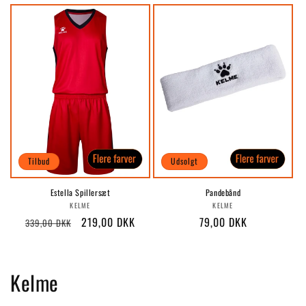
Tilbud
Udsolgt
Estella Spillersæt
Pandebånd
Forhandler:
Forhandler:
KELME
KELME
Normalpris
Udsalgspris
219,00 DKK
Normalpris
79,00 DKK
339,00 DKK
K
Kelme