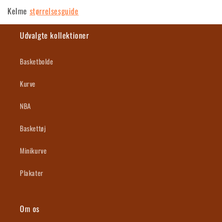
o
Kelme
størrelsesguide
l
l
Udvalgte kollektioner
e
Basketbolde
k
Kurve
t
NBA
i
Baskettøj
o
n
Minikurve
:
Plakater
Om os