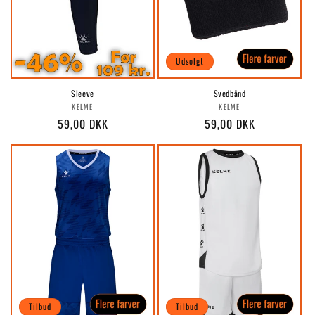
Udsolgt
Sleeve
Svedbånd
Forhandler:
Forhandler:
KELME
KELME
Normalpris
59,00 DKK
Normalpris
59,00 DKK
Tilbud
Tilbud